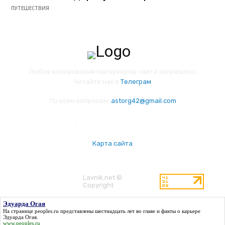
ПУТЕШЕСТВИЯ
Любое копирование материалов сайта запрещено
Читайте нас в
Телеграм
По всем вопросам:
astorg42@gmail.com
Карта сайта
Lavnik.net ©
Copyright
Эдуарда Огая
На странице peoples.ru представлены шестнадцать лет во главе и факты о карьере
Эдуарда Огая
.
www.peoples.ru