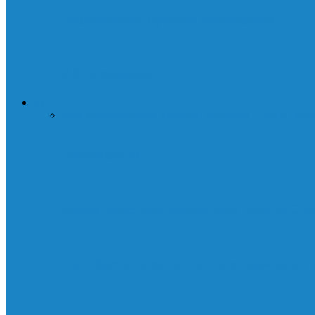
Нодоводство. Лучшие провайдеры
DAI и санкции
АВТО
Все
Сервис
Формула 1
Болиды формулы 1
Тесты Фор
Двигатели MTU
Характеристики летних шин Dunlop Gra
Приобретение качественных тормозных 