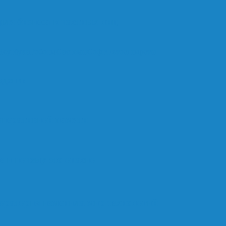
ля бизнеса и частных лиц
Ноутбуки
Роботы
Системы
Софт
Фотоаппараты
ждения
оперативной памяти
е и почему это опасно
оратория изменила мир технологий