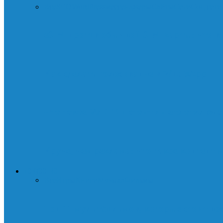
Все
SEO
WordPress
мессенджеры
Сайты
Сети
Соц.сети
eSIM против обычной SIM-карты: что в
Как сделать голосование в WhatsApp
Что такое VoLTE и стоит ли его отключа
Круче, чем реклама: что такое контент-
ИСКУССТВО
Все
Игры
Книги
Музыка
Фильмы
Топ 11 мультфильмов, которые стоит пос