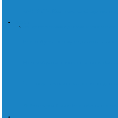
«АСТРЕЯ»: Комплексное обслуживание д
ТЕХНОЛОГИИ
Все
Гаджеты
Для бизнеса
Для дома
Железо
Мониторы
Как выбрать систему жидкостного охла
На что обращать внимание при выборе 
🛡️ Стилеры: как они крадут ваши данны
Лаборатории Белла: Как небольшая лаб
ИНТЕРНЕТ