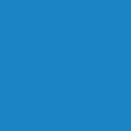
ыбрать?
ть на смартфоне?
маркетинг
мотреть: яркие истории для всех возрастов