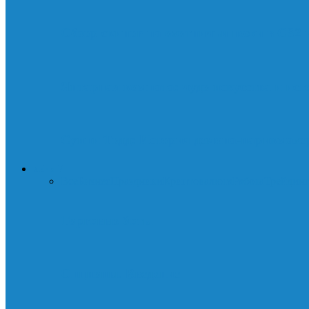
Обзор скинов на охотничьи ножи в CS2
Янтарная комната: чудо искусства и ист
Суини Тодд: История демона-парикмахер
ДЕНЬГИ
Все
Бизнес
Праздники
Криптовалюта
Работа
Трейдин
Торговые боты
Опционы. Введение