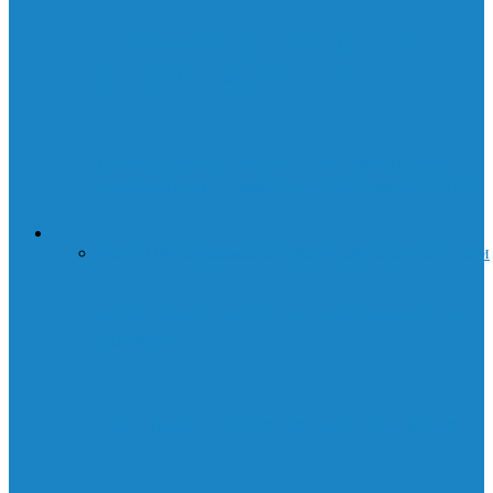
🛡️ Стилеры: как они крадут ваши
данные и почему это опасно
Лаборатории Белла: Как небольшая
лаборатория изменила мир технологий
ИНТЕРНЕТ
Все
SEO
WordPress
мессенджеры
Сайты
Сети
Соц.сети
eSIM против обычной SIM-карты: что
выбрать?
Как сделать голосование в WhatsApp