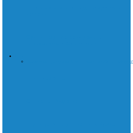
Янтарная комната: чудо искусства и
истории
Суини Тодд: История демона-
парикмахера с Флит-стрит
ДЕНЬГИ
Все
Бизнес
Праздники
Криптовалюта
Работа
Трейдин
Торговые боты
Опционы. Введение
Нодоводство. Лучшие провайдеры