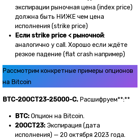
экспирации рыночная цена (index price)
должна быть НИЖЕ чем цена
исполнения (strike price)
Если strike price < рыночной
:
аналогично у call. Хорошо если ждёте
резкое падение (flat crash например)
Рассмотрим конкретные примеры опционов
на Bitcoin
BTC-20OCT23-25000-C.
Расшифруем**:**
BTC:
Опцион на Bitcoin.
20OCT23:
Экспирация (дата
исполнения) — 20 октября 2023 года.