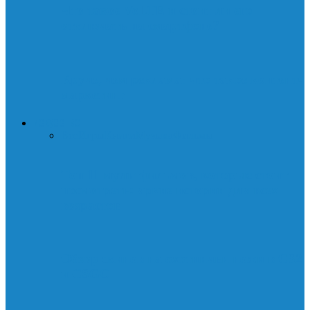
Что такое VoLTE и стоит ли его
отключать на смартфоне?
Круче, чем реклама: что такое контент-
маркетинг
ИСКУССТВО
Все
Игры
Книги
Музыка
Фильмы
Топ 11 мультфильмов, которые стоит
посмотреть: яркие истории для всех
возрастов
Обзор скинов на охотничьи ножи в CS2
и CSGO