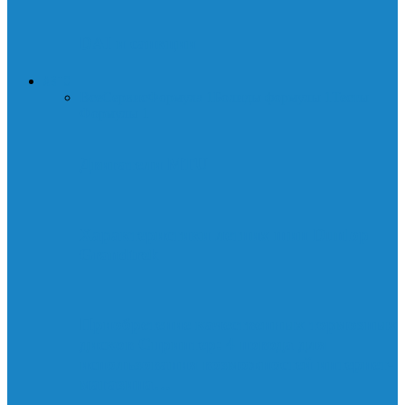
DAI и санкции
АВТО
Все
Сервис
Формула 1
Болиды формулы 1
Тесты
Формулы 1
Двигатели MTU
Характеристики летних шин Dunlop
Grandtrek
Приобретение качественных тормозных
дисков Спринтер: 4 повода для
использования возможностей интернет-
магазина…