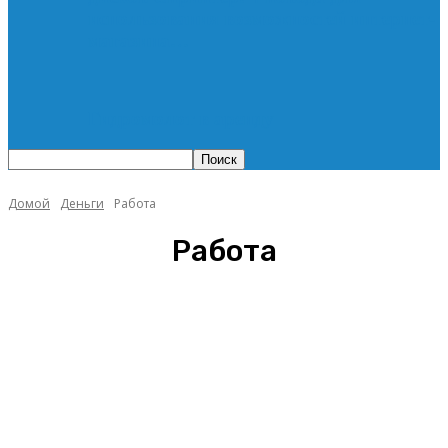
использования возможностей интернет-
магазина…
Гидромолот в аренду
Домой
Деньги
Работа
Работа
Бизнес
Криптовалюта
Работа
Трейдинг
Экономия