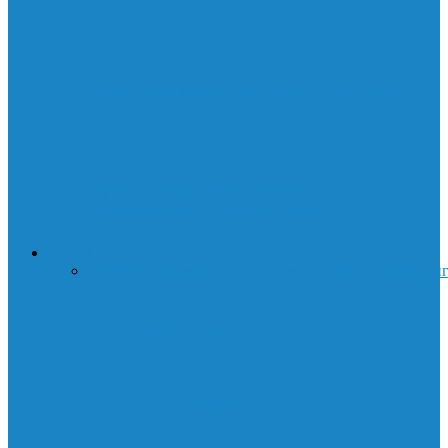
и CSGO
Янтарная комната: чудо искусства и
истории
Суини Тодд: История демона-
парикмахера с Флит-стрит
ДЕНЬГИ
Все
Бизнес
Праздники
Криптовалюта
Работа
Трейдин
Торговые боты
Опционы. Введение