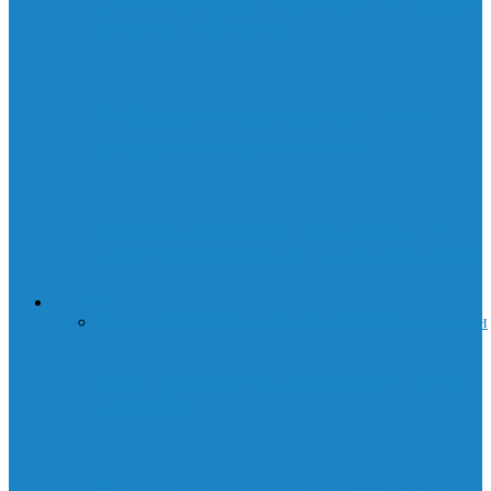
На что обращать внимание при выборе
оперативной памяти
🛡️ Стилеры: как они крадут ваши
данные и почему это опасно
Лаборатории Белла: Как небольшая
лаборатория изменила мир технологий
ИНТЕРНЕТ
Все
SEO
WordPress
мессенджеры
Сайты
Сети
Соц.сети
eSIM против обычной SIM-карты: что
выбрать?