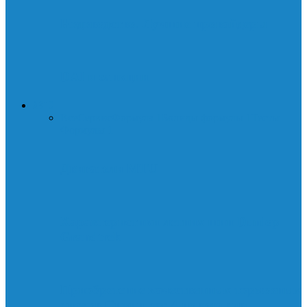
Нодоводство. Лучшие провайдеры
DAI и санкции
АВТО
Все
Сервис
Формула 1
Болиды формулы 1
Тесты
Формулы 1
Двигатели MTU
Характеристики летних шин Dunlop
Grandtrek
Приобретение качественных тормозных
дисков Спринтер: 4 повода для