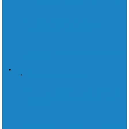
Как сделать голосование в WhatsApp
Что такое VoLTE и стоит ли его
отключать на смартфоне?
Круче, чем реклама: что такое контент-
маркетинг
ИСКУССТВО
Все
Игры
Книги
Музыка
Фильмы
Топ 11 мультфильмов, которые стоит
посмотреть: яркие истории для всех
возрастов
Обзор скинов на охотничьи ножи в CS2