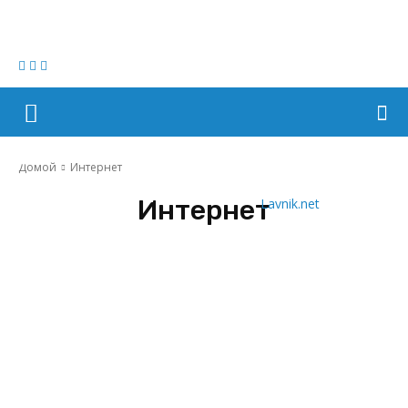
Домой
Интернет
Интернет
Lavnik.net
SEO
WordPress
мессенджеры
Сайты
Сети
Соц.сети