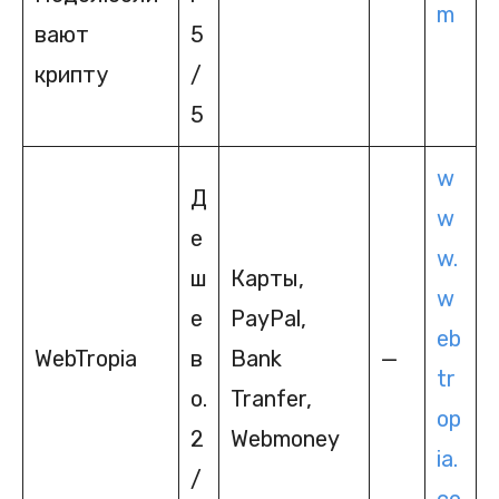
m
вают
5
крипту
/
5
w
Д
w
е
w.
ш
Карты,
w
е
PayPal,
eb
WebTropia
в
Bank
—
tr
о.
Tranfer,
op
2
Webmoney
ia.
/