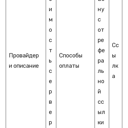
и
ну
м
с
о
от
с
ре
Сс
т
фе
Провайдер
Способы
ы
ь
ра
и описание
оплаты
лк
с
ль
а
е
но
р
й
в
сс
е
ыл
р
ки