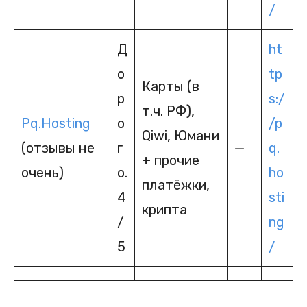
/
Д
ht
о
tp
Карты (в
р
s:/
т.ч. РФ),
Pq.Hosting
о
/p
Qiwi, Юмани
(отзывы не
г
—
q.
+ прочие
очень)
о.
ho
платёжки,
4
sti
крипта
/
ng
5
/