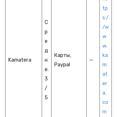
tp
s:/
С
/w
р
w
е
w.
д
Карты,
ka
Kamatera
н
—
Paypal
m
е.
at
3
er
/
a.
5
co
m