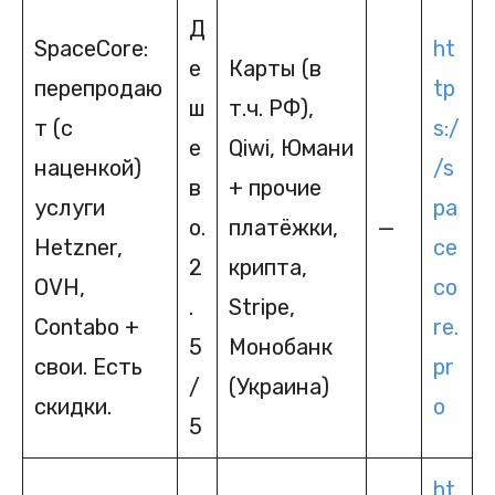
Д
SpaceCore:
ht
е
Карты (в
перепродаю
tp
ш
т.ч. РФ),
т (с
s:/
е
Qiwi, Юмани
наценкой)
/s
в
+ прочие
услуги
pa
о.
платёжки,
—
Hetzner,
ce
2
крипта,
OVH,
co
.
Stripe,
Contabo +
re.
5
Монобанк
свои. Есть
pr
/
(Украина)
скидки.
o
5
ht