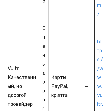
5
m
/
О
ч
ht
е
tp
н
s:/
ь
Vultr.
/w
д
Качественн
Карты,
w
о
ый, но
PayPal,
—
w.
р
дорогой
крипта
vu
о
провайдер
ltr.
г