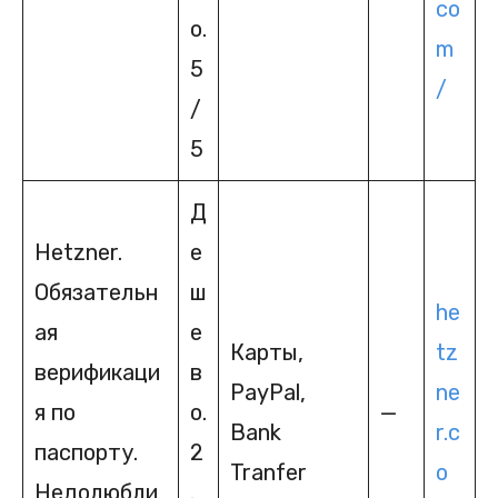
co
о.
m
5
/
/
5
Д
Hetzner.
е
Обязательн
ш
he
ая
е
Карты,
tz
верификаци
в
PayPal,
ne
я по
о.
—
Bank
r.c
паспорту.
2
Tranfer
o
Недолюбли
.