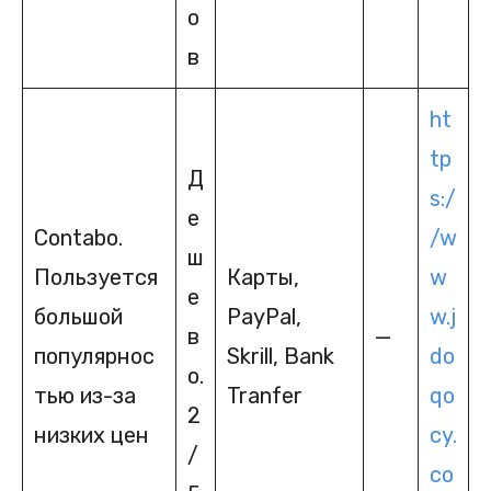
о
в
ht
tp
Д
s:/
е
Contabo.
/w
ш
Пользуется
Карты,
w
е
большой
PayPal,
w.j
в
—
популярнос
Skrill, Bank
do
о.
тью из-за
Tranfer
qo
2
низких цен
cy.
/
co