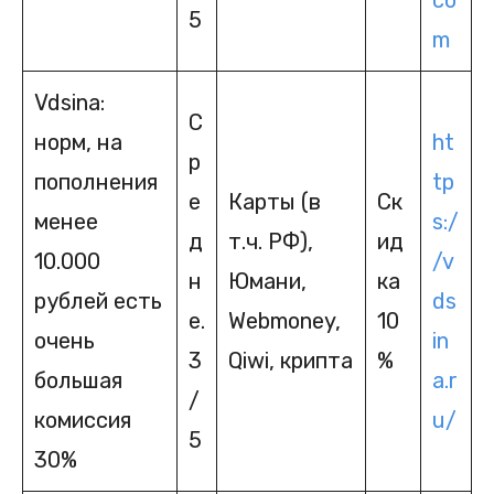
co
5
m
Vdsina:
С
норм, на
ht
р
пополнения
tp
е
Карты (в
Ск
менее
s:/
д
т.ч. РФ),
ид
10.000
/v
н
Юмани,
ка
рублей есть
ds
е.
Webmoney,
10
очень
in
3
Qiwi, крипта
%
большая
a.r
/
комиссия
u/
5
30%