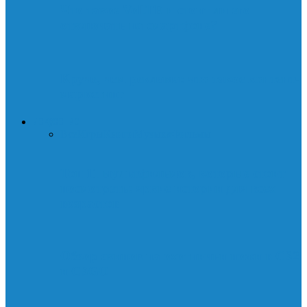
Что такое VoLTE и стоит ли его
отключать на смартфоне?
Круче, чем реклама: что такое контент-
маркетинг
ИСКУССТВО
Все
Игры
Книги
Музыка
Фильмы
Топ 11 мультфильмов, которые стоит
посмотреть: яркие истории для всех
возрастов
Обзор скинов на охотничьи ножи в CS2
и CSGO