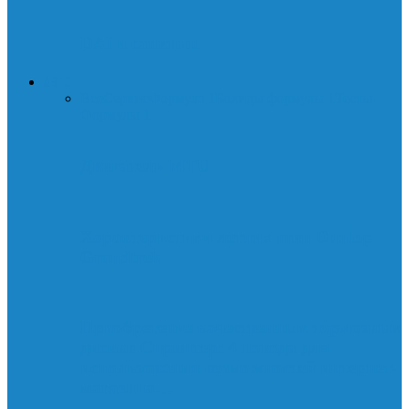
DAI и санкции
АВТО
Все
Сервис
Формула 1
Болиды формулы 1
Тесты
Формулы 1
Двигатели MTU
Характеристики летних шин Dunlop
Grandtrek
Приобретение качественных тормозных
дисков Спринтер: 4 повода для
использования возможностей интернет-
магазина…