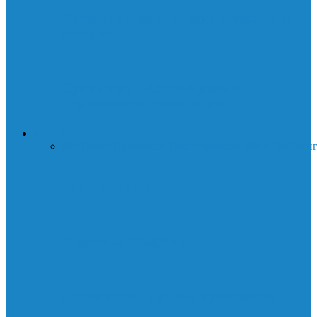
Янтарная комната: чудо искусства и
истории
Суини Тодд: История демона-
парикмахера с Флит-стрит
ДЕНЬГИ
Все
Бизнес
Праздники
Криптовалюта
Работа
Трейдин
Торговые боты
Опционы. Введение
Нодоводство. Лучшие провайдеры