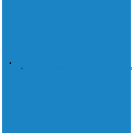
🛡️ Стилеры: как они крадут ваши
данные и почему это опасно
Лаборатории Белла: Как небольшая
лаборатория изменила мир технологий
ИНТЕРНЕТ
Все
SEO
WordPress
мессенджеры
Сайты
Сети
Соц.сети
eSIM против обычной SIM-карты: что
выбрать?
Как сделать голосование в WhatsApp