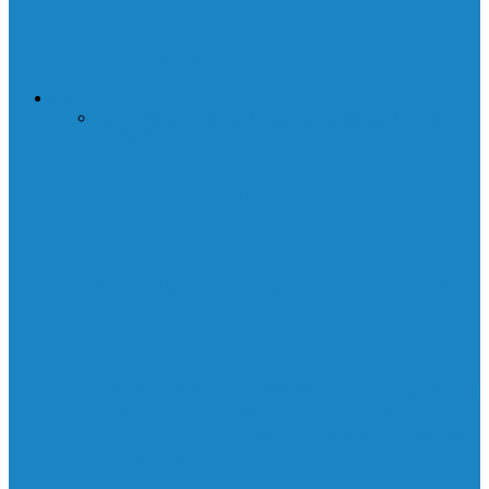
DAI и санкции
АВТО
Все
Сервис
Формула 1
Болиды формулы 1
Тесты
Формулы 1
Двигатели MTU
Характеристики летних шин Dunlop
Grandtrek
Приобретение качественных тормозных
дисков Спринтер: 4 повода для
использования возможностей интернет-
магазина…