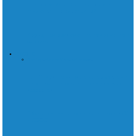
Что такое VoLTE и стоит ли его
отключать на смартфоне?
Круче, чем реклама: что такое контент-
маркетинг
ИСКУССТВО
Все
Игры
Книги
Музыка
Фильмы
Топ 11 мультфильмов, которые стоит
посмотреть: яркие истории для всех
возрастов
Обзор скинов на охотничьи ножи в CS2
и CSGO