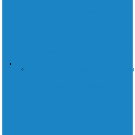
🛡️ Стилеры: как они крадут ваши
данные и почему это опасно
Лаборатории Белла: Как небольшая
лаборатория изменила мир технологий
ИНТЕРНЕТ
Все
SEO
WordPress
мессенджеры
Сайты
Сети
Соц.сети
eSIM против обычной SIM-карты: что
выбрать?
Как сделать голосование в WhatsApp