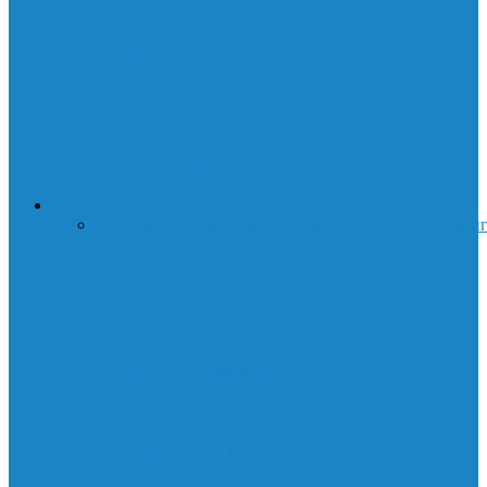
Янтарная комната: чудо искусства и
истории
Суини Тодд: История демона-
парикмахера с Флит-стрит
ДЕНЬГИ
Все
Бизнес
Праздники
Криптовалюта
Работа
Трейдин
Торговые боты
Опционы. Введение
Нодоводство. Лучшие провайдеры