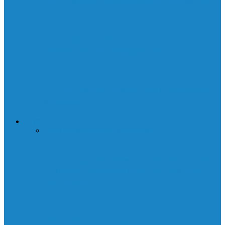
Как сделать голосование в WhatsApp
Что такое VoLTE и стоит ли его
отключать на смартфоне?
Круче, чем реклама: что такое контент-
маркетинг
ИСКУССТВО
Все
Игры
Книги
Музыка
Фильмы
Топ 11 мультфильмов, которые стоит
посмотреть: яркие истории для всех
возрастов
Обзор скинов на охотничьи ножи в CS2