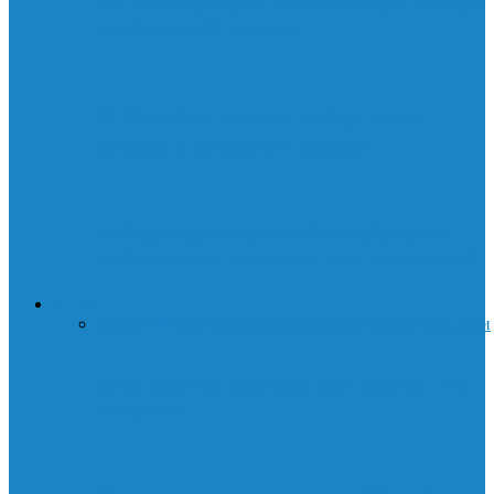
На что обращать внимание при выборе
оперативной памяти
🛡️ Стилеры: как они крадут ваши
данные и почему это опасно
Лаборатории Белла: Как небольшая
лаборатория изменила мир технологий
ИНТЕРНЕТ
Все
SEO
WordPress
мессенджеры
Сайты
Сети
Соц.сети
eSIM против обычной SIM-карты: что
выбрать?