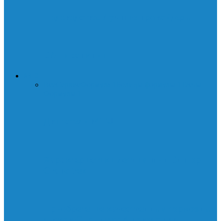
Нодоводство. Лучшие провайдеры
DAI и санкции
АВТО
Все
Сервис
Формула 1
Болиды формулы 1
Тесты
Формулы 1
Двигатели MTU
Характеристики летних шин Dunlop
Grandtrek
Приобретение качественных тормозных
дисков Спринтер: 4 повода для