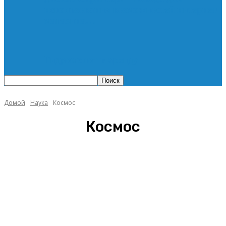
использования возможностей интернет-
магазина…
Гидромолот в аренду
Домой
Наука
Космос
Космос
Космос