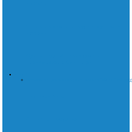
и CSGO
Янтарная комната: чудо искусства и
истории
Суини Тодд: История демона-
парикмахера с Флит-стрит
ДЕНЬГИ
Все
Бизнес
Праздники
Криптовалюта
Работа
Трейдин
Торговые боты
Опционы. Введение