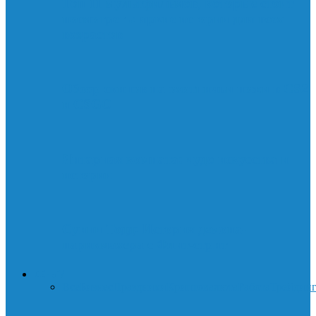
Топ 11 мультфильмов, которые стоит
посмотреть: яркие истории для всех
возрастов
Обзор скинов на охотничьи ножи в CS2
и CSGO
Янтарная комната: чудо искусства и
истории
Суини Тодд: История демона-
парикмахера с Флит-стрит
ДЕНЬГИ
Все
Бизнес
Праздники
Криптовалюта
Работа
Трейдин