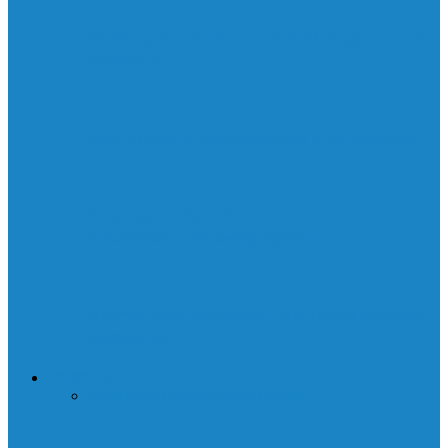
eSIM против обычной SIM-карты: что
выбрать?
Как сделать голосование в WhatsApp
Что такое VoLTE и стоит ли его
отключать на смартфоне?
Круче, чем реклама: что такое контент-
маркетинг
ИСКУССТВО
Все
Игры
Книги
Музыка
Фильмы