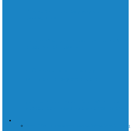
Как выбрать систему жидкостного
охлаждения
На что обращать внимание при выборе
оперативной памяти
🛡️ Стилеры: как они крадут ваши
данные и почему это опасно
Лаборатории Белла: Как небольшая
лаборатория изменила мир технологий
ИНТЕРНЕТ
Все
SEO
WordPress
мессенджеры
Сайты
Сети
Соц.сети