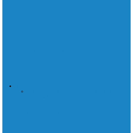
Торговые боты
Опционы. Введение
Нодоводство. Лучшие провайдеры
DAI и санкции
АВТО
Все
Сервис
Формула 1
Болиды формулы 1
Тесты
Формулы 1
Двигатели MTU