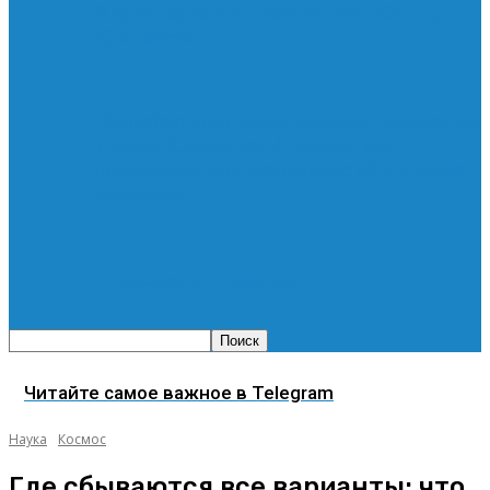
Характеристики летних шин Dunlop
Grandtrek
Приобретение качественных тормозных
дисков Спринтер: 4 повода для
использования возможностей интернет-
магазина…
Гидромолот в аренду
Читайте самое важное в Telegram
Наука
Космос
Где сбываются все варианты: что