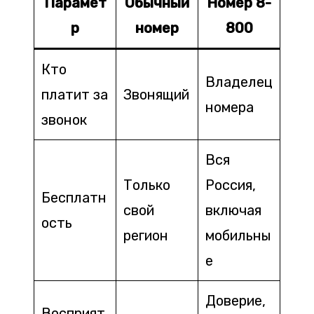
Парамет
Обычный
Номер 8-
р
номер
800
Кто
Владелец
платит за
Звонящий
номера
звонок
Вся
Только
Россия,
Бесплатн
свой
включая
ость
регион
мобильны
е
Доверие,
Восприят