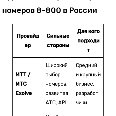
номеров 8-800 в России
Для кого
Провайд
Сильные
подходи
ер
стороны
т
Широкий
Средний
МТТ /
выбор
и крупный
МТС
номеров,
бизнес,
Exolve
развитая
разработ
АТС, API
чики