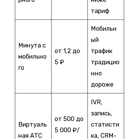
тариф
Мобильн
ый
Минута с
от 1,2 до
трафик
мобильно
5 ₽
традицио
го
нно
дороже
IVR,
запись,
от 500 до
Виртуаль
статисти
5 000 ₽/
ная АТС
ка, CRM-