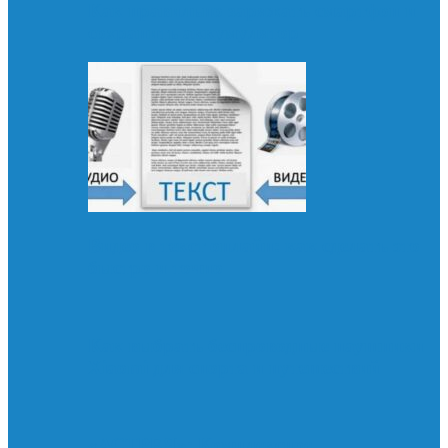
Как правильно заряжать смартфон и
сохранить аккумулятор
Видео в текст онлайн: как сделать это
быстро и точно
Как выбрать беспроводные наушники
Xiaomi для спорта и путешествий
«АСТРЕЯ»: Комплексное