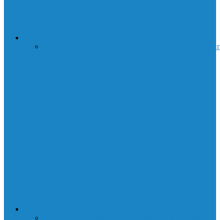
Суини Тодд: История демона-
парикмахера с Флит-стрит
ДЕНЬГИ
Все
Бизнес
Праздники
Криптовалюта
Работа
Трейдин
Торговые боты
Опционы. Введение
Нодоводство. Лучшие провайдеры
DAI и санкции
АВТО
Все
Сервис
Формула 1
Болиды формулы 1
Тесты