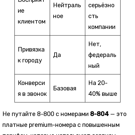
Нейтраль
серьёзно
ие
ное
сть
клиентом
компании
Нет,
Привязка
Да
федераль
к городу
ный
Конверси
На 20-
Базовая
я в звонок
40% выше
Не путайте 8-800 с номерами
8-804
— это
платные premium-номера с повышенным