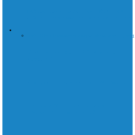
Лаборатории Белла: Как небольшая
лаборатория изменила мир технологий
ИНТЕРНЕТ
Все
SEO
WordPress
мессенджеры
Сайты
Сети
Соц.сети
eSIM против обычной SIM-карты: что
выбрать?
Как сделать голосование в WhatsApp
Что такое VoLTE и стоит ли его
отключать на смартфоне?