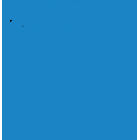
Круче, чем реклама: что такое контент-
маркетинг
ИСКУССТВО
Все
Игры
Книги
Музыка
Фильмы
Топ 11 мультфильмов, которые стоит
посмотреть: яркие истории для всех
возрастов
Обзор скинов на охотничьи ножи в CS2
и CSGO
Янтарная комната: чудо искусства и
истории