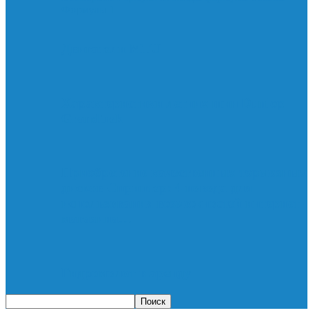
Формулы 1
Двигатели MTU
Характеристики летних шин Dunlop
Grandtrek
Приобретение качественных тормозных
дисков Спринтер: 4 повода для
использования возможностей интернет-
магазина…
Гидромолот в аренду