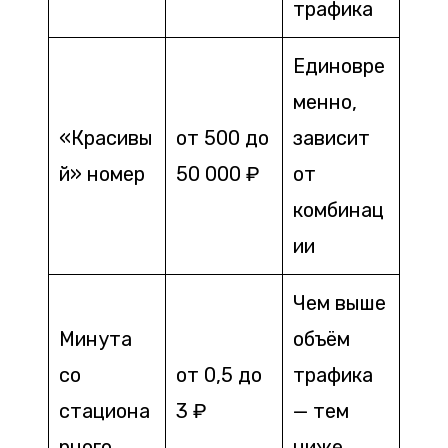
трафика
Единовре
менно,
«Красивы
от 500 до
зависит
й» номер
50 000 ₽
от
комбинац
ии
Чем выше
Минута
объём
со
от 0,5 до
трафика
стациона
3 ₽
— тем
рного
ниже