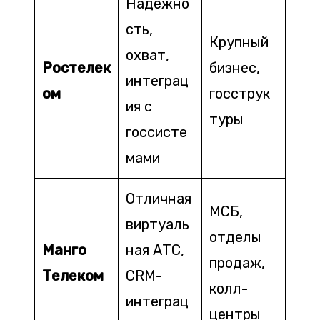
Надёжно
сть,
Крупный
охват,
Ростелек
бизнес,
интеграц
ом
госструк
ия с
туры
госсисте
мами
Отличная
МСБ,
виртуаль
отделы
Манго
ная АТС,
продаж,
Телеком
CRM-
колл-
интеграц
центры