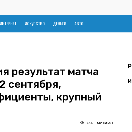
ИНТЕРНЕТ
ИСКУССТВО
ДЕНЬГИ
АВТО
Р
я результат матча
2 сентября,
И
фициенты, крупный
МИХАИЛ
334