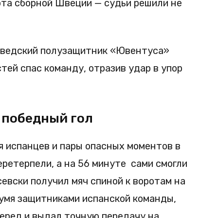
ота сборной Швеции — судьи решили не
шведский полузащитник «Ювентуса»
стей спас команду, отразив удар в упор
 победный гол
я испанцев и пары опасных моментов в
еретерпели, а на 56 минуте сами смогли
евски получил мяч спиной к воротам на
вумя защитниками испанской команды,
перед и выдал точную передачу на