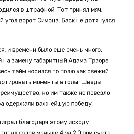
одился в штрафной. Тот принял мяч,
й угол ворот Симона. Баск не дотянулся
, и времени было еще очень много.
й на замену габаритный Адама Траоре
весь тайм носился по полю как свежий.
ертировать моменты в голы. Шведы
реимущество, но им также не повезло
ва одержали важнейшую победу.
играл благодаря этому исходу
тотал голов меньше 4 за 2.0 при счете