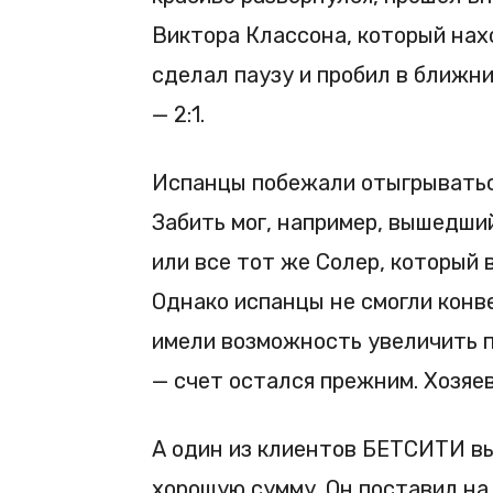
Виктора Классона, который нах
сделал паузу и пробил в ближни
— 2:1.
Испанцы побежали отыгрываться
Забить мог, например, вышедши
или все тот же Солер, который 
Однако испанцы не смогли конв
имели возможность увеличить п
— счет остался прежним. Хозяе
А один из клиентов БЕТСИТИ вы
хорошую сумму. Он поставил на 