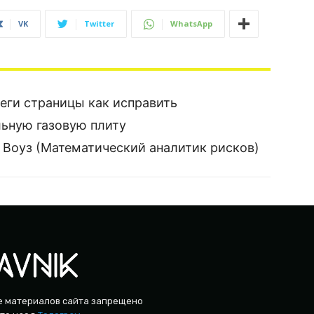
VK
Twitter
WhatsApp
теги страницы как исправить
льную газовую плиту
а Воуз (Математический аналитик рисков)
е материалов сайта запрещено