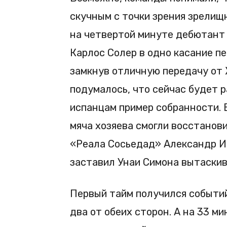
скучным с точки зрения зрелищ
на четвертой минуте дебютант
Карлос Солер в одно касание пе
замкнув отличную передачу от Ж
подумалось, что сейчас будет 
испанцам пример собранности. 
мяча хозяева смогли восстанов
«Реала Сосьедад» Александр И
заставил Унаи Симона вытаскива
Первый тайм получился событий
два от обеих сторон. А на 33 м