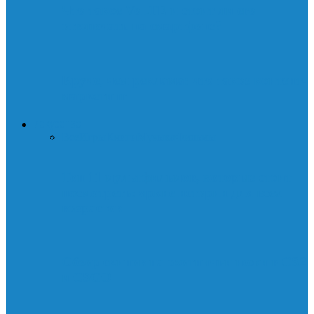
Что такое VoLTE и стоит ли его
отключать на смартфоне?
Круче, чем реклама: что такое контент-
маркетинг
ИСКУССТВО
Все
Игры
Книги
Музыка
Фильмы
Топ 11 мультфильмов, которые стоит
посмотреть: яркие истории для всех
возрастов
Обзор скинов на охотничьи ножи в CS2
и CSGO