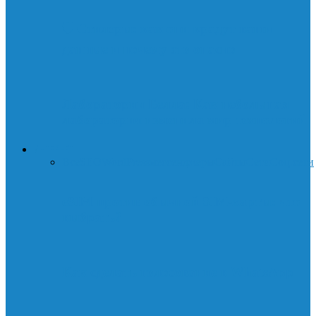
🛡️ Стилеры: как они крадут ваши
данные и почему это опасно
Лаборатории Белла: Как небольшая
лаборатория изменила мир технологий
ИНТЕРНЕТ
Все
SEO
WordPress
мессенджеры
Сайты
Сети
Соц.сети
eSIM против обычной SIM-карты: что
выбрать?
Как сделать голосование в WhatsApp