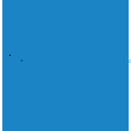
Янтарная комната: чудо искусства и
истории
Суини Тодд: История демона-
парикмахера с Флит-стрит
ДЕНЬГИ
Все
Бизнес
Праздники
Криптовалюта
Работа
Трейдин
Торговые боты
Опционы. Введение
Нодоводство. Лучшие провайдеры