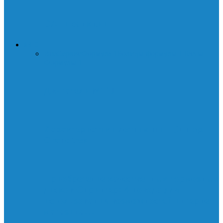
DAI и санкции
АВТО
Все
Сервис
Формула 1
Болиды формулы 1
Тесты
Формулы 1
Двигатели MTU
Характеристики летних шин Dunlop
Grandtrek
Приобретение качественных тормозных
дисков Спринтер: 4 повода для
использования возможностей интернет-
магазина…