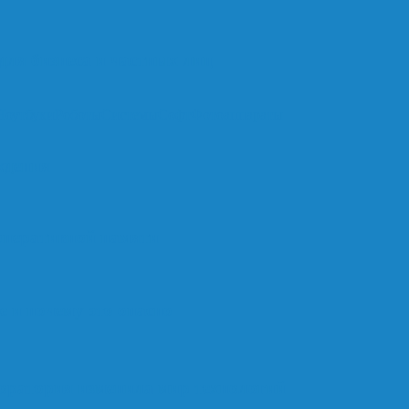
ля бизнеса и частных лиц
Ноутбуки
Роботы
Системы
Софт
Фотоаппараты
ждения
оперативной памяти
е и почему это опасно
оратория изменила мир технологий