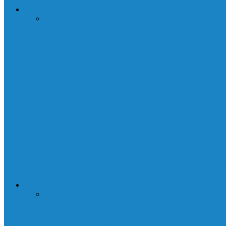
ИНТЕРНЕТ
Все
SEO
WordPress
мессенджеры
Сайты
Сети
Соц.сети
eSIM против обычной SIM-карты: что в
Как сделать голосование в WhatsApp
Что такое VoLTE и стоит ли его отключа
Круче, чем реклама: что такое контент-
ИСКУССТВО
Все
Игры
Книги
Музыка
Фильмы
Топ 11 мультфильмов, которые стоит пос