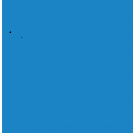
«АСТРЕЯ»: Комплексное обслуживание д
ТЕХНОЛОГИИ
Все
Гаджеты
Для бизнеса
Для дома
Железо
Мониторы
Как выбрать систему жидкостного охла
На что обращать внимание при выборе 
🛡️ Стилеры: как они крадут ваши данны
Лаборатории Белла: Как небольшая лаб