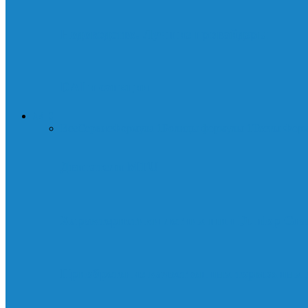
Нодоводство. Лучшие провайдеры
DAI и санкции
АВТО
Все
Сервис
Формула 1
Болиды формулы 1
Тесты Фор
Двигатели MTU
Характеристики летних шин Dunlop Gra
Приобретение качественных тормозных 