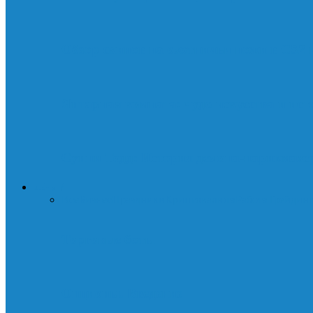
Обзор скинов на охотничьи ножи в CS2
Янтарная комната: чудо искусства и ист
Суини Тодд: История демона-парикмахер
ДЕНЬГИ
Все
Бизнес
Праздники
Криптовалюта
Работа
Трейдин
Торговые боты
Опционы. Введение