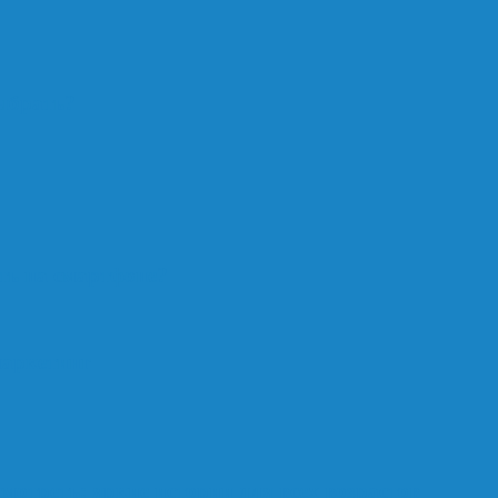
ыбрать?
ть на смартфоне?
маркетинг
мотреть: яркие истории для всех возрастов