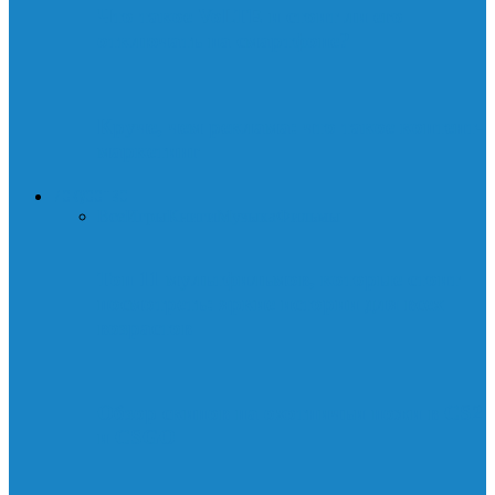
Что такое VoLTE и стоит ли его
отключать на смартфоне?
Круче, чем реклама: что такое контент-
маркетинг
ИСКУССТВО
Все
Игры
Книги
Музыка
Фильмы
Топ 11 мультфильмов, которые стоит
посмотреть: яркие истории для всех
возрастов
Обзор скинов на охотничьи ножи в CS2
и CSGO