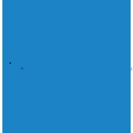
🛡️ Стилеры: как они крадут ваши
данные и почему это опасно
Лаборатории Белла: Как небольшая
лаборатория изменила мир технологий
ИНТЕРНЕТ
Все
SEO
WordPress
мессенджеры
Сайты
Сети
Соц.сети
eSIM против обычной SIM-карты: что
выбрать?
Как сделать голосование в WhatsApp