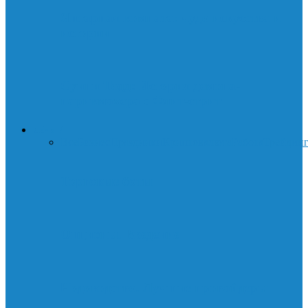
Янтарная комната: чудо искусства и
истории
Суини Тодд: История демона-
парикмахера с Флит-стрит
ДЕНЬГИ
Все
Бизнес
Праздники
Криптовалюта
Работа
Трейдин
Торговые боты
Опционы. Введение
Нодоводство. Лучшие провайдеры