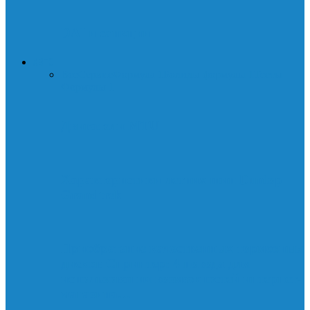
DAI и санкции
АВТО
Все
Сервис
Формула 1
Болиды формулы 1
Тесты
Формулы 1
Двигатели MTU
Характеристики летних шин Dunlop
Grandtrek
Приобретение качественных тормозных
дисков Спринтер: 4 повода для
использования возможностей интернет-
магазина…