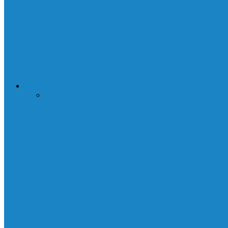
Нодоводство. Лучшие провайдеры
DAI и санкции
АВТО
Все
Сервис
Формула 1
Болиды формулы 1
Тесты Фор
Двигатели MTU
Характеристики летних шин Dunlop Gra
Приобретение качественных тормозных 