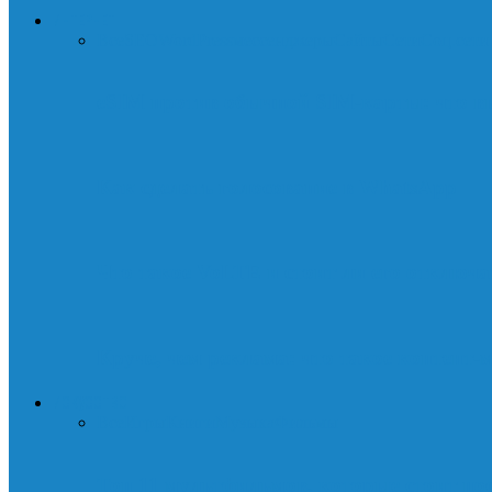
ИНТЕРНЕТ
Все
SEO
WordPress
мессенджеры
Сайты
Сети
Соц.сети
eSIM против обычной SIM-карты: что в
Как сделать голосование в WhatsApp
Что такое VoLTE и стоит ли его отключа
Круче, чем реклама: что такое контент-
ИСКУССТВО
Все
Игры
Книги
Музыка
Фильмы
Топ 11 мультфильмов, которые стоит пос