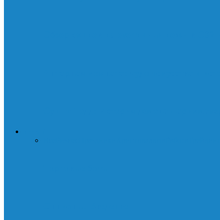
Обзор скинов на охотничьи ножи в CS2
Янтарная комната: чудо искусства и ист
Суини Тодд: История демона-парикмахер
ДЕНЬГИ
Все
Бизнес
Праздники
Криптовалюта
Работа
Трейдин
Торговые боты
Опционы. Введение