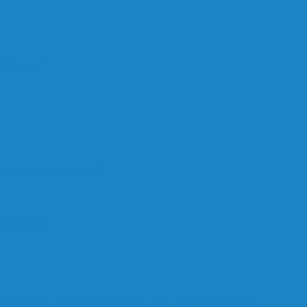
ыбрать?
ть на смартфоне?
маркетинг
мотреть: яркие истории для всех возрастов