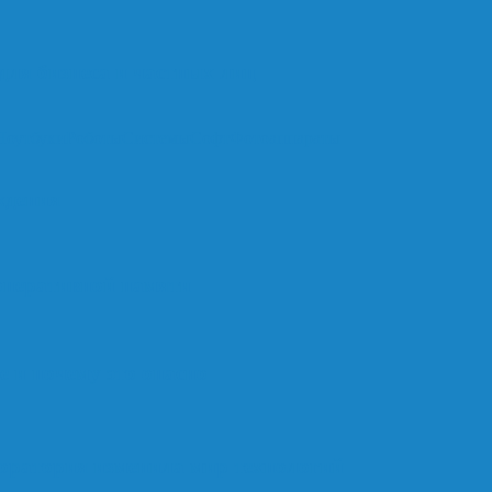
ля бизнеса и частных лиц
Ноутбуки
Роботы
Системы
Софт
Фотоаппараты
ждения
оперативной памяти
е и почему это опасно
оратория изменила мир технологий