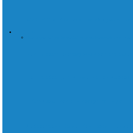
«АСТРЕЯ»: Комплексное обслуживание д
ТЕХНОЛОГИИ
Все
Гаджеты
Для бизнеса
Для дома
Железо
Мониторы
Как выбрать систему жидкостного охла
На что обращать внимание при выборе 
🛡️ Стилеры: как они крадут ваши данны
Лаборатории Белла: Как небольшая лаб