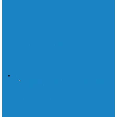
Торговые боты
Опционы. Введение
Нодоводство. Лучшие провайдеры
DAI и санкции
АВТО
Все
Сервис
Формула 1
Болиды формулы 1
Тесты
Формулы 1
Двигатели MTU