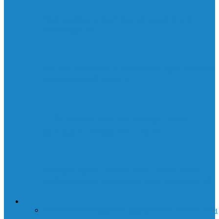
Как выбрать систему жидкостного
охлаждения
На что обращать внимание при выборе
оперативной памяти
🛡️ Стилеры: как они крадут ваши
данные и почему это опасно
Лаборатории Белла: Как небольшая
лаборатория изменила мир технологий
ИНТЕРНЕТ
Все
SEO
WordPress
мессенджеры
Сайты
Сети
Соц.сети