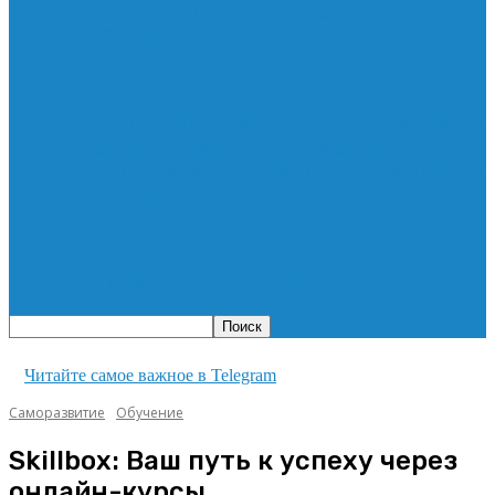
Характеристики летних шин Dunlop
Grandtrek
Приобретение качественных тормозных
дисков Спринтер: 4 повода для
использования возможностей интернет-
магазина…
Гидромолот в аренду
Читайте самое важное в Telegram
Саморазвитие
Обучение
Skillbox: Ваш путь к успеху через
онлайн-курсы