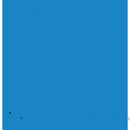
Топ 11 мультфильмов, которые стоит
посмотреть: яркие истории для всех
возрастов
Обзор скинов на охотничьи ножи в CS2
и CSGO
Янтарная комната: чудо искусства и
истории
Суини Тодд: История демона-
парикмахера с Флит-стрит
ДЕНЬГИ
Все
Бизнес
Праздники
Криптовалюта
Работа
Трейдин