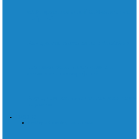
eSIM против обычной SIM-карты: что
выбрать?
Как сделать голосование в WhatsApp
Что такое VoLTE и стоит ли его
отключать на смартфоне?
Круче, чем реклама: что такое контент-
маркетинг
ИСКУССТВО
Все
Игры
Книги
Музыка
Фильмы