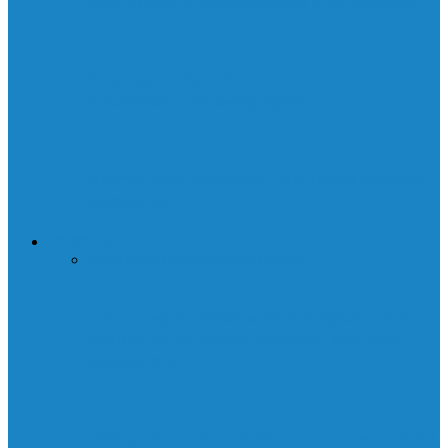
Как сделать голосование в WhatsApp
Что такое VoLTE и стоит ли его
отключать на смартфоне?
Круче, чем реклама: что такое контент-
маркетинг
ИСКУССТВО
Все
Игры
Книги
Музыка
Фильмы
Топ 11 мультфильмов, которые стоит
посмотреть: яркие истории для всех
возрастов
Обзор скинов на охотничьи ножи в CS2