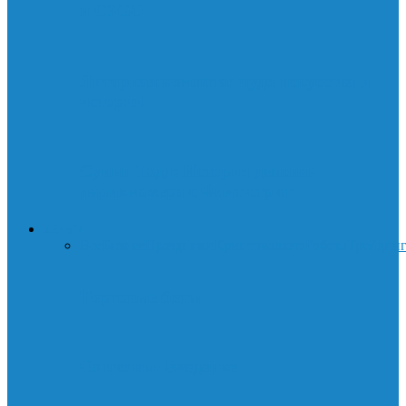
и CSGO
Янтарная комната: чудо искусства и
истории
Суини Тодд: История демона-
парикмахера с Флит-стрит
ДЕНЬГИ
Все
Бизнес
Праздники
Криптовалюта
Работа
Трейдин
Торговые боты
Опционы. Введение