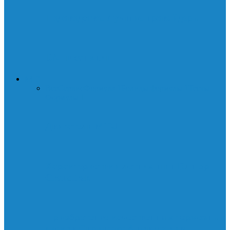
Нодоводство. Лучшие провайдеры
DAI и санкции
АВТО
Все
Сервис
Формула 1
Болиды формулы 1
Тесты
Формулы 1
Двигатели MTU
Характеристики летних шин Dunlop
Grandtrek
Приобретение качественных тормозных
дисков Спринтер: 4 повода для