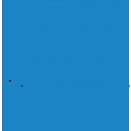
На что обращать внимание при выборе
оперативной памяти
🛡️ Стилеры: как они крадут ваши
данные и почему это опасно
Лаборатории Белла: Как небольшая
лаборатория изменила мир технологий
ИНТЕРНЕТ
Все
SEO
WordPress
мессенджеры
Сайты
Сети
Соц.сети
eSIM против обычной SIM-карты: что
выбрать?