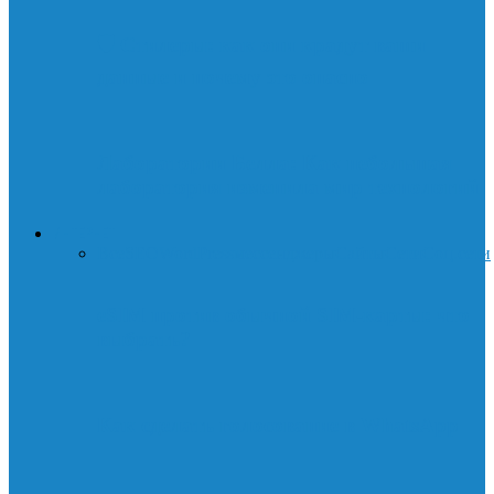
🛡️ Стилеры: как они крадут ваши
данные и почему это опасно
Лаборатории Белла: Как небольшая
лаборатория изменила мир технологий
ИНТЕРНЕТ
Все
SEO
WordPress
мессенджеры
Сайты
Сети
Соц.сети
eSIM против обычной SIM-карты: что
выбрать?
Как сделать голосование в WhatsApp