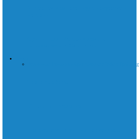
Янтарная комната: чудо искусства и
истории
Суини Тодд: История демона-
парикмахера с Флит-стрит
ДЕНЬГИ
Все
Бизнес
Праздники
Криптовалюта
Работа
Трейдин
Торговые боты
Опционы. Введение
Нодоводство. Лучшие провайдеры