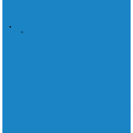
DAI и санкции
АВТО
Все
Сервис
Формула 1
Болиды формулы 1
Тесты
Формулы 1
Двигатели MTU
Характеристики летних шин Dunlop
Grandtrek
Приобретение качественных тормозных
дисков Спринтер: 4 повода для
использования возможностей интернет-
магазина…