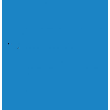
Что такое VoLTE и стоит ли его
отключать на смартфоне?
Круче, чем реклама: что такое контент-
маркетинг
ИСКУССТВО
Все
Игры
Книги
Музыка
Фильмы
Топ 11 мультфильмов, которые стоит
посмотреть: яркие истории для всех
возрастов
Обзор скинов на охотничьи ножи в CS2
и CSGO