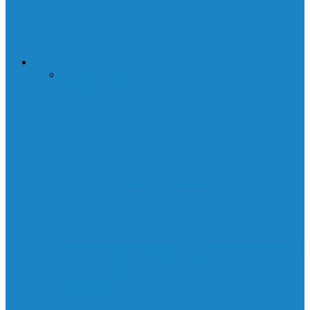
DAI и санкции
АВТО
Все
Сервис
Формула 1
Болиды формулы 1
Тесты
Формулы 1
Двигатели MTU
Характеристики летних шин Dunlop
Grandtrek
Приобретение качественных тормозных
дисков Спринтер: 4 повода для
использования возможностей интернет-
магазина…