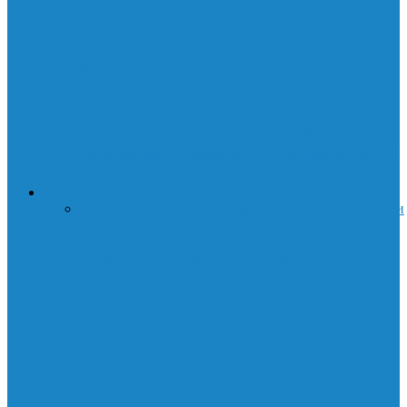
🛡️ Стилеры: как они крадут ваши
данные и почему это опасно
Лаборатории Белла: Как небольшая
лаборатория изменила мир технологий
ИНТЕРНЕТ
Все
SEO
WordPress
мессенджеры
Сайты
Сети
Соц.сети
eSIM против обычной SIM-карты: что
выбрать?
Как сделать голосование в WhatsApp