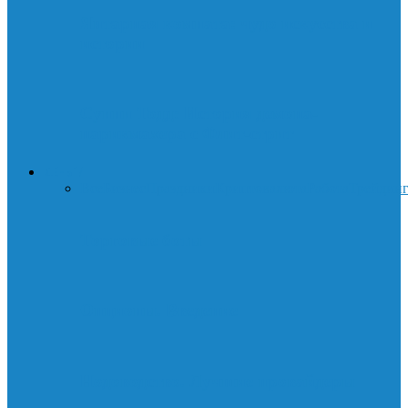
Янтарная комната: чудо искусства и
истории
Суини Тодд: История демона-
парикмахера с Флит-стрит
ДЕНЬГИ
Все
Бизнес
Праздники
Криптовалюта
Работа
Трейдин
Торговые боты
Опционы. Введение
Нодоводство. Лучшие провайдеры