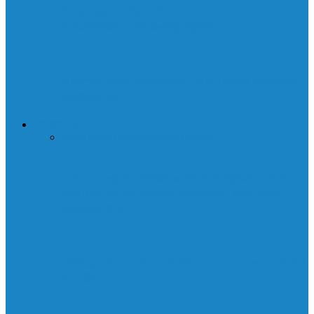
Что такое VoLTE и стоит ли его
отключать на смартфоне?
Круче, чем реклама: что такое контент-
маркетинг
ИСКУССТВО
Все
Игры
Книги
Музыка
Фильмы
Топ 11 мультфильмов, которые стоит
посмотреть: яркие истории для всех
возрастов
Обзор скинов на охотничьи ножи в CS2
и CSGO