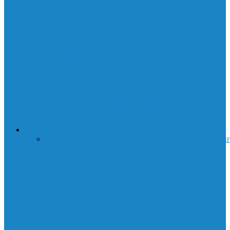
и CSGO
Янтарная комната: чудо искусства и
истории
Суини Тодд: История демона-
парикмахера с Флит-стрит
ДЕНЬГИ
Все
Бизнес
Праздники
Криптовалюта
Работа
Трейдин
Торговые боты
Опционы. Введение