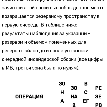
зачистки этой папки высвобожденное место
возвращается резервному пространству в
первую очередь. В таблице ниже
результаты наблюдения за указанным
резервом и объемом помеченных для
резерва файлов до и после установки
очередной инсайдерской сборки (все цифры
в MB, третья зона была по нулям).
ЗО
В
ЗО
РЕ
Н
С
ОПЕРАЦИЯ
НА
ЗЕ
А
ЕГ
2
РВ