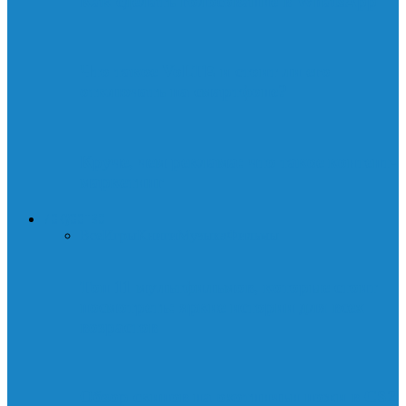
Как сделать голосование в WhatsApp
Что такое VoLTE и стоит ли его
отключать на смартфоне?
Круче, чем реклама: что такое контент-
маркетинг
ИСКУССТВО
Все
Игры
Книги
Музыка
Фильмы
Топ 11 мультфильмов, которые стоит
посмотреть: яркие истории для всех
возрастов
Обзор скинов на охотничьи ножи в CS2