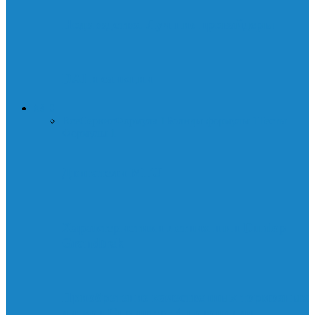
Нодоводство. Лучшие провайдеры
DAI и санкции
АВТО
Все
Сервис
Формула 1
Болиды формулы 1
Тесты
Формулы 1
Двигатели MTU
Характеристики летних шин Dunlop
Grandtrek
Приобретение качественных тормозных
дисков Спринтер: 4 повода для