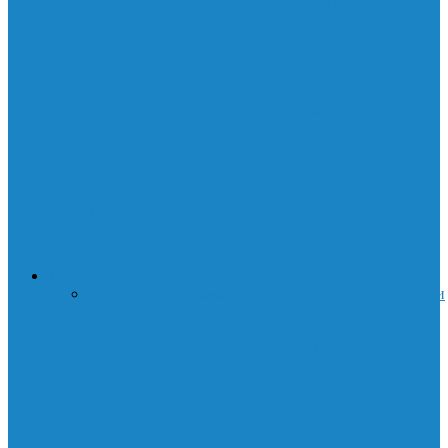
На что обращать внимание при выборе
оперативной памяти
🛡️ Стилеры: как они крадут ваши
данные и почему это опасно
Лаборатории Белла: Как небольшая
лаборатория изменила мир технологий
ИНТЕРНЕТ
Все
SEO
WordPress
мессенджеры
Сайты
Сети
Соц.сети
eSIM против обычной SIM-карты: что
выбрать?