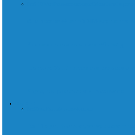
Все
SEO
WordPress
мессенджеры
Сайты
Сети
Соц.сети
eSIM против обычной SIM-карты: что в
Как сделать голосование в WhatsApp
Что такое VoLTE и стоит ли его отключа
Круче, чем реклама: что такое контент-
ИСКУССТВО
Все
Игры
Книги
Музыка
Фильмы
Топ 11 мультфильмов, которые стоит пос