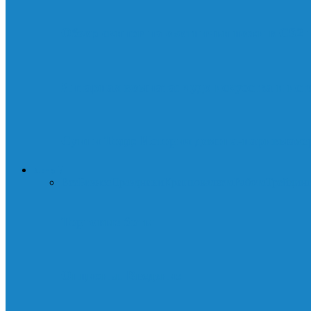
Обзор скинов на охотничьи ножи в CS2
Янтарная комната: чудо искусства и ист
Суини Тодд: История демона-парикмахер
ДЕНЬГИ
Все
Бизнес
Праздники
Криптовалюта
Работа
Трейдин
Торговые боты
Опционы. Введение