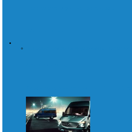
Нодоводство. Лучшие провайдеры
DAI и санкции
АВТО
Все
Сервис
Формула 1
Болиды формулы 1
Тесты Фор
Двигатели MTU
Характеристики летних шин Dunlop Gra