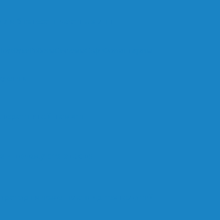
ля бизнеса и частных лиц
Ноутбуки
Роботы
Системы
Софт
Фотоаппараты
ждения
оперативной памяти
е и почему это опасно
оратория изменила мир технологий