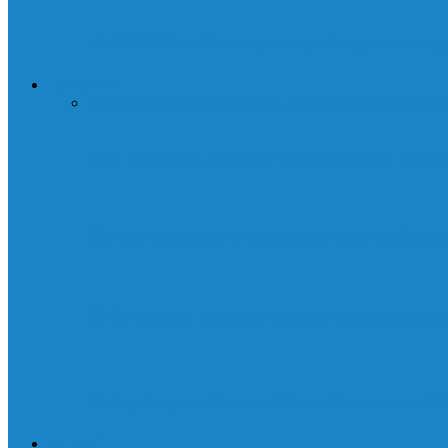
«АСТРЕЯ»: Комплексное обслуживание д
ТЕХНОЛОГИИ
Все
Гаджеты
Для бизнеса
Для дома
Железо
Мониторы
Как выбрать систему жидкостного охла
На что обращать внимание при выборе 
🛡️ Стилеры: как они крадут ваши данны
Лаборатории Белла: Как небольшая лаб
ИНТЕРНЕТ