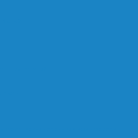
ыбрать?
ть на смартфоне?
маркетинг
мотреть: яркие истории для всех возрастов