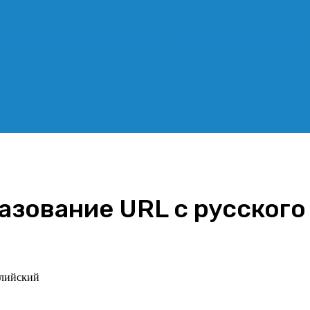
дисков Спринтер: 4 повода для использования во
зование URL с русского