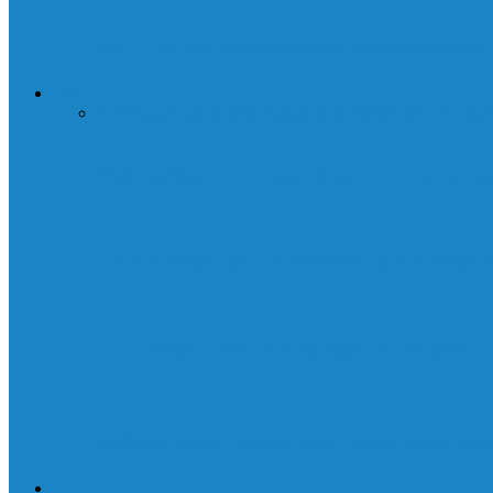
«АСТРЕЯ»: Комплексное обслуживание д
ТЕХНОЛОГИИ
Все
Гаджеты
Для бизнеса
Для дома
Железо
Мониторы
Как выбрать систему жидкостного охла
На что обращать внимание при выборе 
🛡️ Стилеры: как они крадут ваши данны
Лаборатории Белла: Как небольшая лаб
ИНТЕРНЕТ