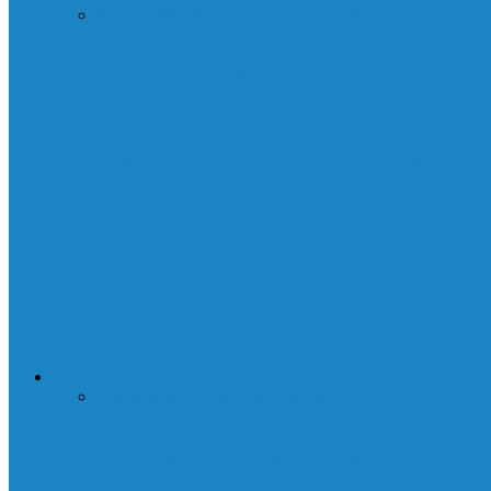
Все
SEO
WordPress
мессенджеры
Сайты
Сети
Соц.сети
eSIM против обычной SIM-карты: что в
Как сделать голосование в WhatsApp
Что такое VoLTE и стоит ли его отключа
Круче, чем реклама: что такое контент-
ИСКУССТВО
Все
Игры
Книги
Музыка
Фильмы
Топ 11 мультфильмов, которые стоит пос