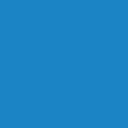
ля бизнеса и частных лиц
Ноутбуки
Роботы
Системы
Софт
Фотоаппараты
ждения
оперативной памяти
е и почему это опасно
оратория изменила мир технологий