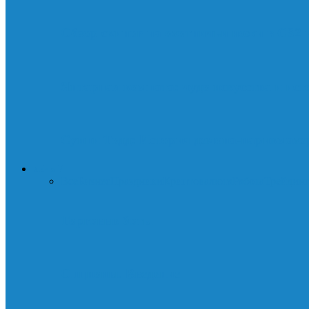
Обзор скинов на охотничьи ножи в CS2
Янтарная комната: чудо искусства и ист
Суини Тодд: История демона-парикмахер
ДЕНЬГИ
Все
Бизнес
Праздники
Криптовалюта
Работа
Трейдин
Торговые боты
Опционы. Введение