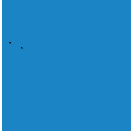
Нодоводство. Лучшие провайдеры
DAI и санкции
АВТО
Все
Сервис
Формула 1
Болиды формулы 1
Тесты Фор
Двигатели MTU
Характеристики летних шин Dunlop Gra
Приобретение качественных тормозных 