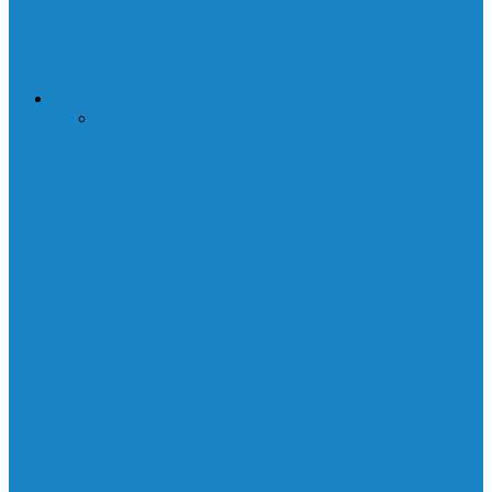
DAI и санкции
АВТО
Все
Сервис
Формула 1
Болиды формулы 1
Тесты
Формулы 1
Двигатели MTU
Характеристики летних шин Dunlop
Grandtrek
Приобретение качественных тормозных
дисков Спринтер: 4 повода для
использования возможностей интернет-
магазина…