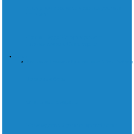
Янтарная комната: чудо искусства и
истории
Суини Тодд: История демона-
парикмахера с Флит-стрит
ДЕНЬГИ
Все
Бизнес
Праздники
Криптовалюта
Работа
Трейдин
Торговые боты
Опционы. Введение
Нодоводство. Лучшие провайдеры