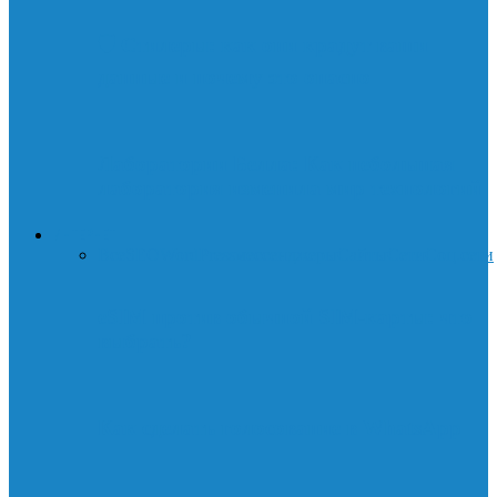
🛡️ Стилеры: как они крадут ваши
данные и почему это опасно
Лаборатории Белла: Как небольшая
лаборатория изменила мир технологий
ИНТЕРНЕТ
Все
SEO
WordPress
мессенджеры
Сайты
Сети
Соц.сети
eSIM против обычной SIM-карты: что
выбрать?
Как сделать голосование в WhatsApp