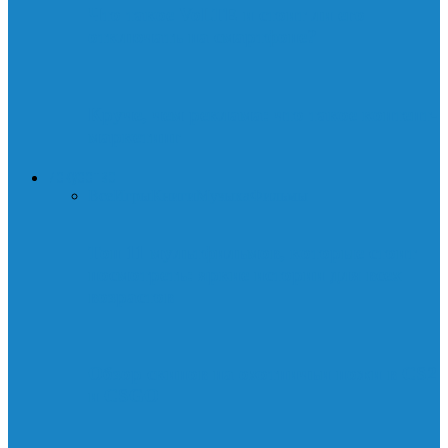
Что такое VoLTE и стоит ли его
отключать на смартфоне?
Круче, чем реклама: что такое контент-
маркетинг
ИСКУССТВО
Все
Игры
Книги
Музыка
Фильмы
Топ 11 мультфильмов, которые стоит
посмотреть: яркие истории для всех
возрастов
Обзор скинов на охотничьи ножи в CS2
и CSGO