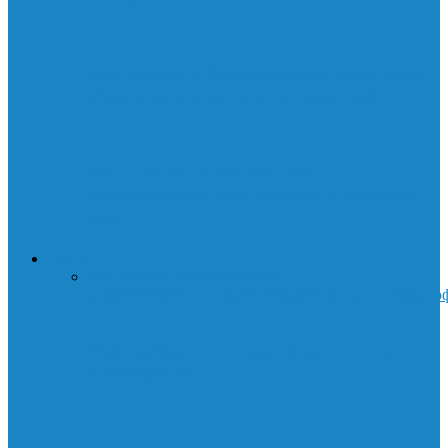
Как выбрать беспроводные наушники
Xiaomi для спорта и путешествий
«АСТРЕЯ»: Комплексное
обслуживание для бизнеса и частных
лиц
ТЕХНОЛОГИИ
Все
Гаджеты
Для бизнеса
Для
дома
Железо
Мониторы
Ноутбуки
Роботы
Системы
Со
Как выбрать систему жидкостного
охлаждения