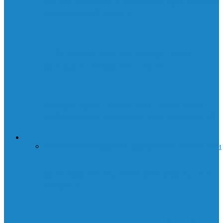
На что обращать внимание при выборе
оперативной памяти
🛡️ Стилеры: как они крадут ваши
данные и почему это опасно
Лаборатории Белла: Как небольшая
лаборатория изменила мир технологий
ИНТЕРНЕТ
Все
SEO
WordPress
мессенджеры
Сайты
Сети
Соц.сети
eSIM против обычной SIM-карты: что
выбрать?