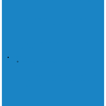
Как сделать голосование в WhatsApp
Что такое VoLTE и стоит ли его
отключать на смартфоне?
Круче, чем реклама: что такое контент-
маркетинг
ИСКУССТВО
Все
Игры
Книги
Музыка
Фильмы
Топ 11 мультфильмов, которые стоит
посмотреть: яркие истории для всех
возрастов
Обзор скинов на охотничьи ножи в CS2