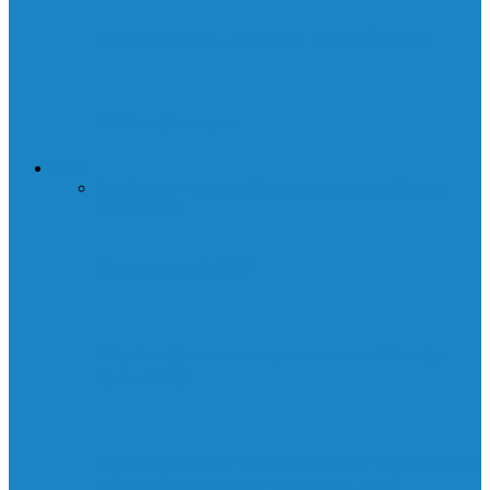
Нодоводство. Лучшие провайдеры
DAI и санкции
АВТО
Все
Сервис
Формула 1
Болиды формулы 1
Тесты
Формулы 1
Двигатели MTU
Характеристики летних шин Dunlop
Grandtrek
Приобретение качественных тормозных
дисков Спринтер: 4 повода для