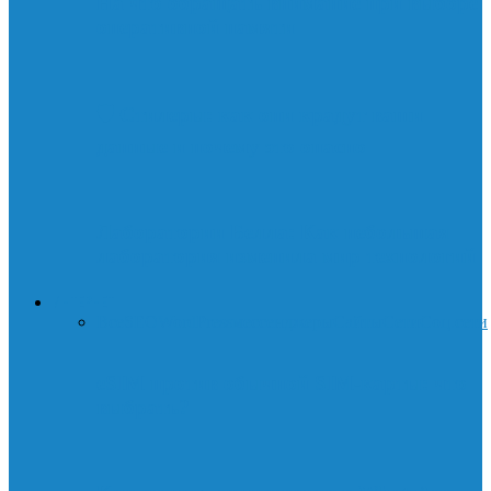
На что обращать внимание при выборе
оперативной памяти
🛡️ Стилеры: как они крадут ваши
данные и почему это опасно
Лаборатории Белла: Как небольшая
лаборатория изменила мир технологий
ИНТЕРНЕТ
Все
SEO
WordPress
мессенджеры
Сайты
Сети
Соц.сети
eSIM против обычной SIM-карты: что
выбрать?