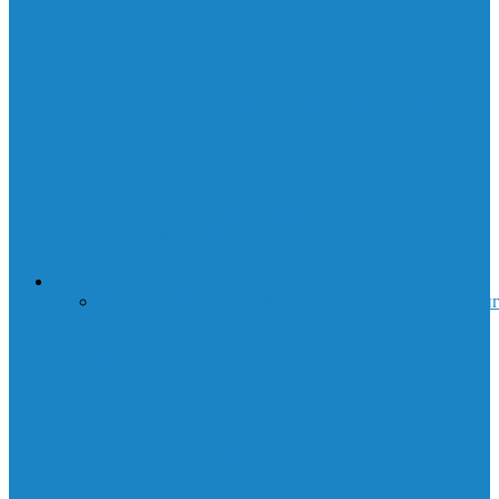
и CSGO
Янтарная комната: чудо искусства и
истории
Суини Тодд: История демона-
парикмахера с Флит-стрит
ДЕНЬГИ
Все
Бизнес
Праздники
Криптовалюта
Работа
Трейдин
Торговые боты
Опционы. Введение