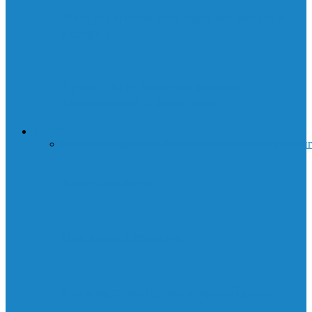
Янтарная комната: чудо искусства и
истории
Суини Тодд: История демона-
парикмахера с Флит-стрит
ДЕНЬГИ
Все
Бизнес
Праздники
Криптовалюта
Работа
Трейдин
Торговые боты
Опционы. Введение
Нодоводство. Лучшие провайдеры