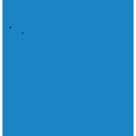
DAI и санкции
АВТО
Все
Сервис
Формула 1
Болиды формулы 1
Тесты
Формулы 1
Двигатели MTU
Характеристики летних шин Dunlop
Grandtrek
Приобретение качественных тормозных
дисков Спринтер: 4 повода для
использования возможностей интернет-
магазина…