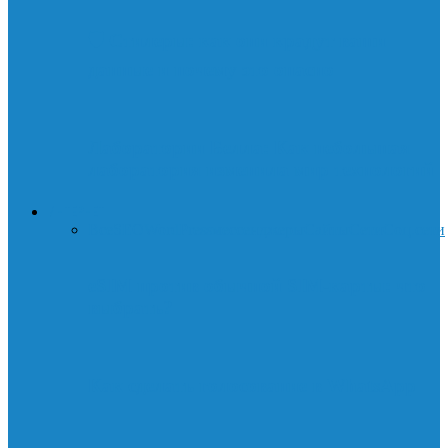
🛡️ Стилеры: как они крадут ваши
данные и почему это опасно
Лаборатории Белла: Как небольшая
лаборатория изменила мир технологий
ИНТЕРНЕТ
Все
SEO
WordPress
мессенджеры
Сайты
Сети
Соц.сети
eSIM против обычной SIM-карты: что
выбрать?
Как сделать голосование в WhatsApp