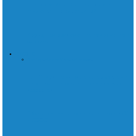
Что такое VoLTE и стоит ли его
отключать на смартфоне?
Круче, чем реклама: что такое контент-
маркетинг
ИСКУССТВО
Все
Игры
Книги
Музыка
Фильмы
Топ 11 мультфильмов, которые стоит
посмотреть: яркие истории для всех
возрастов
Обзор скинов на охотничьи ножи в CS2
и CSGO