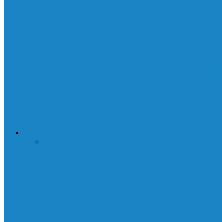
Обзор скинов на охотничьи ножи в CS2
Янтарная комната: чудо искусства и ист
Суини Тодд: История демона-парикмахер
ДЕНЬГИ
Все
Бизнес
Праздники
Криптовалюта
Работа
Трейдин
Торговые боты
Опционы. Введение