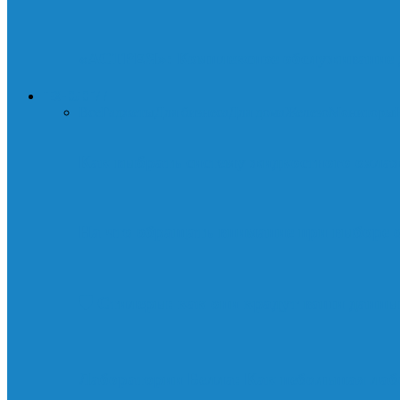
«АСТРЕЯ»: Комплексное обслуживание д
ТЕХНОЛОГИИ
Все
Гаджеты
Для бизнеса
Для дома
Железо
Мониторы
Как выбрать систему жидкостного охла
На что обращать внимание при выборе 
🛡️ Стилеры: как они крадут ваши данны
Лаборатории Белла: Как небольшая лаб