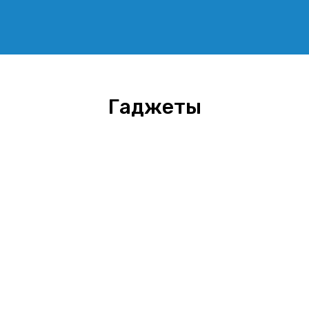
Гаджеты
Гаджеты
Для бизнеса
Для дома
Железо
Мониторы
Ноутбуки
Роботы
Системы
Софт
Фотоаппараты