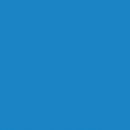
ыбрать?
ть на смартфоне?
маркетинг
мотреть: яркие истории для всех возрастов