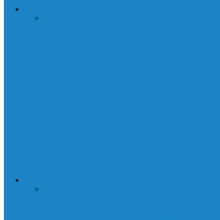
ИНТЕРНЕТ
Все
SEO
WordPress
мессенджеры
Сайты
Сети
Соц.сети
eSIM против обычной SIM-карты: что в
Как сделать голосование в WhatsApp
Что такое VoLTE и стоит ли его отключа
Круче, чем реклама: что такое контент-
ИСКУССТВО
Все
Игры
Книги
Музыка
Фильмы
Топ 11 мультфильмов, которые стоит пос