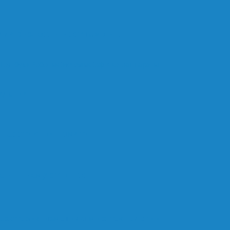
ля бизнеса и частных лиц
Ноутбуки
Роботы
Системы
Софт
Фотоаппараты
ждения
оперативной памяти
е и почему это опасно
оратория изменила мир технологий