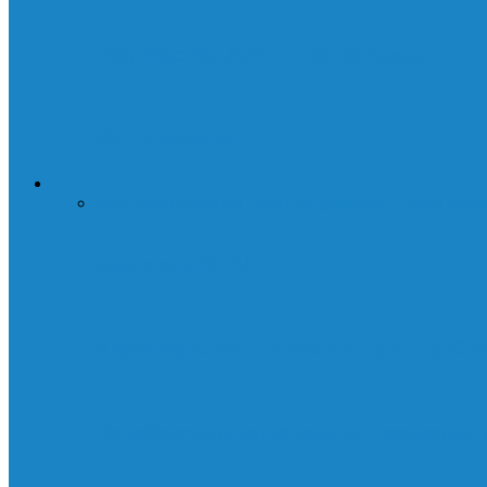
Нодоводство. Лучшие провайдеры
DAI и санкции
АВТО
Все
Сервис
Формула 1
Болиды формулы 1
Тесты Фор
Двигатели MTU
Характеристики летних шин Dunlop Gra
Приобретение качественных тормозных 